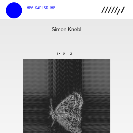
HFG KARLSRUHE
Simon Knebl
1
2
3