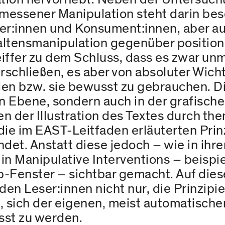
ssener Manipulation steht darin bes
zer:innen und Konsument:innen, aber a
haltensmanipulation gegenüber position
ffer zu dem Schluss, dass es zwar unmö
rschließen, es aber von absoluter Wichti
en bzw. sie bewusst zu gebrauchen. Di
chen Ebene, sondern auch in der grafisc
en der Illustration des Textes durch th
e im EAST-Leitfaden erläuterten Prinz
et. Anstatt diese jedoch – wie in ihr
 in Manipulative Interventions – beisp
-Fenster – sichtbar gemacht. Auf dies
den Leser:innen nicht nur, die Prinzipi
h, sich der eigenen, meist automatisc
sst zu werden.