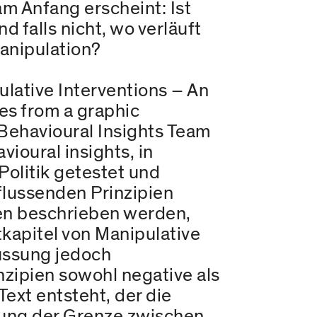
am Anfang erscheint: Ist
falls nicht, wo verläuft
anipulation?
lative Interventions – An
es from a graphic
Behavioural Insights Team
ioural insights, in
Politik getestet und
flussenden Prinzipien
aden beschrieben werden,
tkapitel von Manipulative
ussung jedoch
inzipien sowohl negative als
ext entsteht, der die
hung der Grenze zwischen