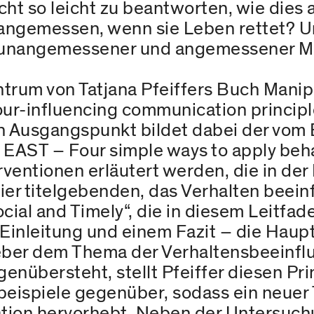
ht so leicht zu beantworten, wie dies 
ngemessen, wenn sie Leben rettet? Und 
 unangemessener und angemessener M
trum von Tatjana Pfeiffers Buch Manipu
our-influencing communication principl
n Ausgangspunkt bildet dabei der vom 
AST – Four simple ways to apply behav
entionen erläutert werden, die in der 
vier titelgebenden, das Verhalten beein
Social and Timely“, die in diesem Leitf
 Einleitung und einem Fazit – die Haup
geber dem Thema der Verhaltensbeeinfl
enübersteht, stellt Pfeiffer diesen Pr
ispiele gegenüber, sodass ein neuer T
tion hervorhebt. Neben der Untersuc