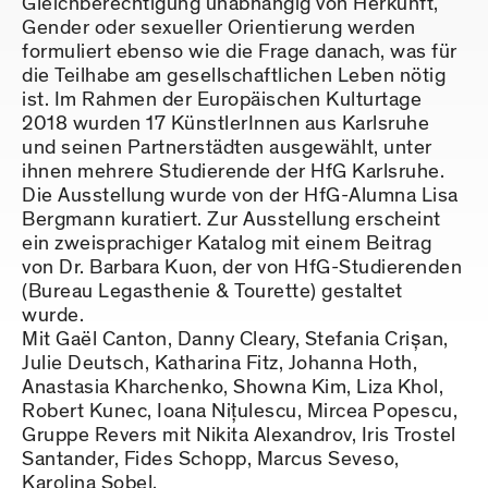
Gleichberechtigung unabhängig von Herkunft,
Gender oder sexueller Orientierung werden
formuliert ebenso wie die Frage danach, was für
die Teilhabe am gesellschaftlichen Leben nötig
ist. Im Rahmen der Europäischen Kulturtage
2018 wurden 17 KünstlerInnen aus Karlsruhe
und seinen Partnerstädten ausgewählt, unter
ihnen mehrere Studierende der HfG Karlsruhe.
Die Ausstellung wurde von der HfG-Alumna Lisa
Bergmann kuratiert. Zur Ausstellung erscheint
ein zweisprachiger Katalog mit einem Beitrag
von Dr. Barbara Kuon, der von HfG-Studierenden
(Bureau Legasthenie & Tourette) gestaltet
wurde.
Mit Gaël Canton, Danny Cleary, Stefania Crișan,
Julie Deutsch, Katharina Fitz, Johanna Hoth,
Anastasia Kharchenko, Showna Kim, Liza Khol,
Robert Kunec, Ioana Nițulescu, Mircea Popescu,
Gruppe Revers mit Nikita Alexandrov, Iris Trostel
Santander, Fides Schopp, Marcus Seveso,
Karolina Sobel.