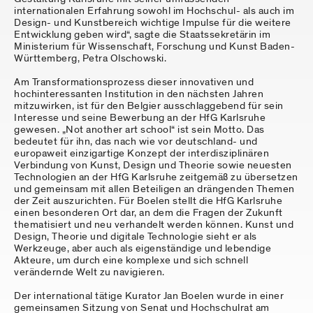
internationalen Erfahrung sowohl im Hochschul- als auch im
Design- und Kunstbereich wichtige Impulse für die weitere
Entwicklung geben wird“, sagte die Staatssekretärin im
Ministerium für Wissenschaft, Forschung und Kunst Baden-
Württemberg, Petra Olschowski.
Am Transformationsprozess dieser innovativen und
hochinteressanten Institution in den nächsten Jahren
mitzuwirken, ist für den Belgier ausschlaggebend für sein
Interesse und seine Bewerbung an der HfG Karlsruhe
gewesen. „Not another art school“ ist sein Motto. Das
bedeutet für ihn, das nach wie vor deutschland- und
europaweit einzigartige Konzept der interdisziplinären
Verbindung von Kunst, Design und Theorie sowie neuesten
Technologien an der HfG Karlsruhe zeitgemäß zu übersetzen
und gemeinsam mit allen Beteiligen an drängenden Themen
der Zeit auszurichten. Für Boelen stellt die HfG Karlsruhe
einen besonderen Ort dar, an dem die Fragen der Zukunft
thematisiert und neu verhandelt werden können. Kunst und
Design, Theorie und digitale Technologie sieht er als
Werkzeuge, aber auch als eigenständige und lebendige
Akteure, um durch eine komplexe und sich schnell
verändernde Welt zu navigieren.
Der international tätige Kurator Jan Boelen wurde in einer
gemeinsamen Sitzung von Senat und Hochschulrat am