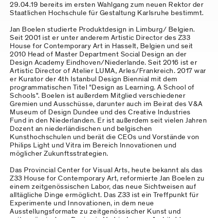
29.04.19 bereits im ersten Wahlgang zum neuen Rektor der
Staatlichen Hochschule für Gestaltung Karlsruhe bestimmt.
Jan Boelen studierte Produktdesign in Limburg/ Belgien.
Seit 2001 ist er unter anderem Artistic Director des Z33
House for Contemporary Art in Hasselt, Belgien und seit
2010 Head of Master Department Social Design an der
Design Academy Eindhoven/Niederlande. Seit 2016 ist er
Artistic Director of Atelier LUMA, Arles/Frankreich. 2017 war
er Kurator der 4th Istanbul Design Biennial mit dem
programmatischen Titel "Design as Learning. A School of
Schools". Boelen ist außerdem Mitglied verschiedener
Gremien und Ausschüsse, darunter auch im Beirat des V&A
Museum of Design Dundee und des Creative Industries
Fund in den Niederlanden. Er ist außerdem seit vielen Jahren
Dozent an niederländischen und belgischen
Kunsthochschulen und berät die CEOs und Vorstände von
Philips Light und Vitra im Bereich Innovationen und
möglicher Zukunftsstrategien.
Das Provincial Center for Visual Arts, heute bekannt als das
Z33 House for Contemporary Art, reformierte Jan Boelen zu
einem zeitgenössischen Labor, das neue Sichtweisen auf
alltägliche Dinge ermöglicht. Das Z33 ist ein Treffpunkt für
Experimente und Innovationen, in dem neue
Ausstellungsformate zu zeitgenössischer Kunst und