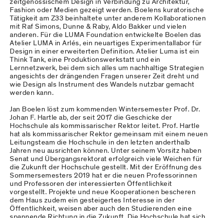
zeitgenössischem Design in Verbindung zu Architektur,
Fashion oder Medien gezeigt werden. Boelens kuratorische
Tätigkeit am Z33 beinhaltete unter anderem Kollaborationen
mit Raf Simons, Dunne & Raby, Aldo Bakker und vielen
anderen. Für die LUMA Foundation entwickelte Boelen das
Atelier LUMA in Arlés, ein neuartiges Experimentallabor für
Design in einer erweiterten Definition. Atelier Luma ist ein
Think Tank, eine Produktionswerkstatt und ein
Lernnetzwerk, bei dem sich alles um nachhaltige Strategien
angesichts der drängenden Fragen unserer Zeit dreht und
wie Design als Instrument des Wandels nutzbar gemacht
werden kann.
Jan Boelen löst zum kommenden Wintersemester Prof. Dr.
Johan F. Hartle ab, der seit 2017 die Geschicke der
Hochschule als kommissarischer Rektor leitet. Prof. Hartle
hat als kommissarischer Rektor gemeinsam mit einem neuen
Leitungsteam die Hochschule in den letzten anderthalb
Jahren neu ausrichten können. Unter seinem Vorsitz haben
Senat und Übergangsrektorat erfolgreich viele Weichen für
die Zukunft der Hochschule gestellt. Mit der Eröffnung des
Sommersemesters 2019 hat er die neuen Professorinnen
und Professoren der interessierten Öffentlichkeit
vorgestellt. Projekte und neue Kooperationen bescheren
dem Haus zudem ein gesteigertes Interesse in der
Öffentlichkeit, weisen aber auch den Studierenden eine
spannende Richtung in die Zukunft. Die Hochschule hat sich