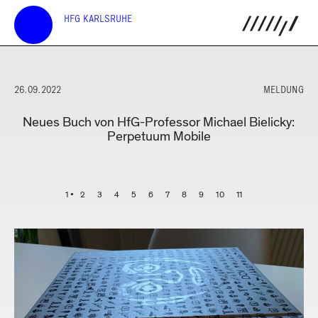
HFG KARLSRUHE
26.09.2022
MELDUNG
Neues Buch von HfG-Professor Michael Bielicky:
Perpetuum Mobile
1
2
3
4
5
6
7
8
9
10
11