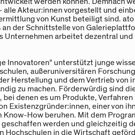
 entwickelt werden können. Demnach w
 alle Akteur:innen vorgestellt und einb
mittlung von Kunst beteiligt sind. ato i
n der Schnittstelle von Galerieplattf
as Unternehmen arbeitet dezentral und i
 Innovatoren“ unterstützt junge wisse
hschulen, außeruniversitären Forschun
der Herstellung und dem Vertrieb von 
ndig zu machen. Förderwürdig sind di
ei denen es um Produkte, Verfahren 
von Existenzgründer:innen, einer von i
n Know-How beruhen. Mit dem Programm 
geschaffen werden und gleichzeitig d
n Hochschulen in die Wirtschaft geför