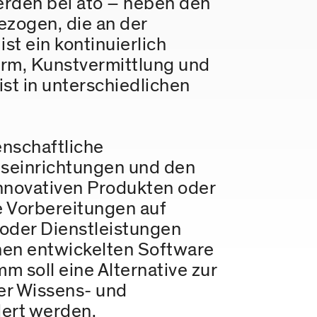
erden bei ato – neben den
ezogen, die an der
st ein kontinuierlich
orm, Kunstvermittlung und
st in unterschiedlichen
nschaftliche
gseinrichtungen und den
innovativen Produkten oder
e Vorbereitungen auf
oder Dienstleistungen
hnen entwickelten Software
soll eine Alternative zur
er Wissens- und
dert werden.