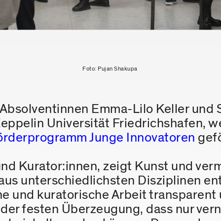
Foto: Pujan Shakupa
bsolventinnen Emma-Lilo Keller und 
eppelin Universität Friedrichshafen, 
örderprogramm Junge Innovatoren
gefö
 und Kurator:innen, zeigt Kunst und verm
s unterschiedlichsten Disziplinen ent
e und kuratorische Arbeit transparent u
 der festen Überzeugung, dass nur ver