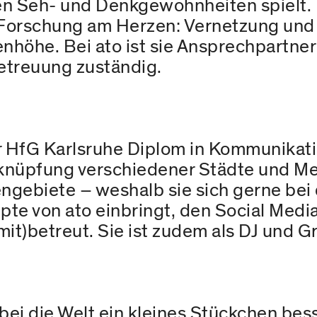
n Seh- und Denkgewohnheiten spielt. Ih
Forschung am Herzen: Vernetzung und 
enhöhe. Bei ato ist sie Ansprechpartner
betreuung zuständig.
er HfG Karlsruhe Diplom in Kommunikat
Verknüpfung verschiedener Städte und M
engebiete – weshalb sie sich gerne be
e von ato einbringt, den Social Media A
it)betreut. Sie ist zudem als DJ und Gra
ei die Welt ein kleines Stückchen bes