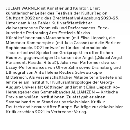
JULIAN WARNER ist Künstler und Kurator. Er ist
künstlerischer Leiter des Festivals der KulturRegion
Stuttgart 2022 und des Brechtfestival Augsburg 2023-25.
Unter dem Alias Fehler Kuti veröffentlicht er
vielbesprochene Popmusik und Performances. Er co-
kuratierte Performing Arts Festivals für das
Künstler*innenhaus Mousonturm (mit Elisa Liepsch), die
Münchner Kammerspiele (mit Julia Grosse) und die Berliner
Sophiensaele. 2021 entwarf er für das internationale
Theaterfestival Spielart ein Großprojekt im öffentlichen
Raum zu gegenwärtigen Diskursen der Angst („Global Angst:
Parlament. Parade. Ritual.“). Julian war Performer diverser
Essay-Performances von Oliver Zahn sowie Dramaturg und
Ethnograf von Anta Helena Reckes Schwarzkopie
Mittelreich. Als wissenschaftlicher Mitarbeiter arbeitete und
lehrte er am Institut für Kulturanthropologie der Georg-
August-Universität Göttingen und ist mit Elisa Liepsch Ko-
Herausgeber des Sammelbandes ALLIANZEN — Kritische
Praxis an weißen Institutionen. Zuletzt gab er einen
Sammelband zum Stand der postkolonialen Kritik in
Deutschland heraus: After Europe. Beiträge zur dekolonialen
Kritik erschien 2021 im Verbrecher Verlag.