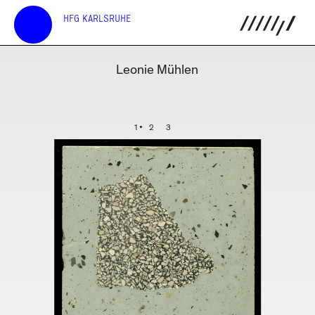
HFG KARLSRUHE
Leonie Mühlen
1
2
3