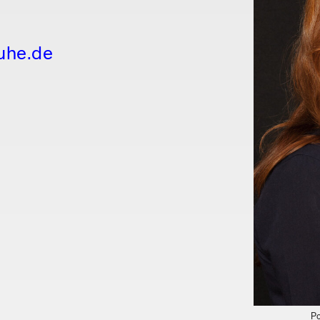
ruhe.de
Po