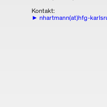
Kontakt:
nhartmann(at)hfg-karls