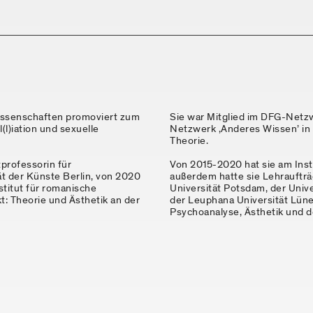
wissenschaften promoviert zum
Sie war Mitglied im DFG-Netz
(l)iation und sexuelle
Netzwerk ‚Anderes Wissen’ in 
Theorie.
professorin für
Von 2015-2020 hat sie am Insti
ät der Künste Berlin, von 2020
außerdem hatte sie Lehraufträ
stitut für romanische
Universität Potsdam, der Unive
t: Theorie und Ästhetik an der
der Leuphana Universität Lün
Psychoanalyse, Ästhetik und d