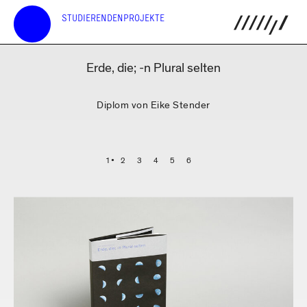
STUDIERENDENPROJEKTE
Erde, die; -n Plural selten
Diplom von Eike Stender
1
2
3
4
5
6