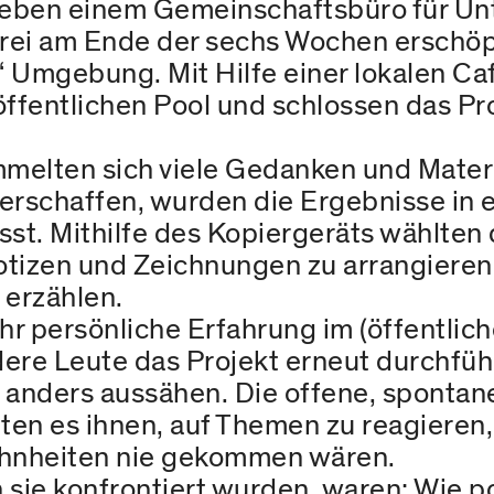
ben einem Gemeinschaftsbüro für Un
drei am Ende der sechs Wochen erschöp
 Umgebung. Mit Hilfe einer lokalen Ca
ffentlichen Pool und schlossen das Pro
elten sich viele Gedanken und Materi
 verschaffen, wurden die Ergebnisse in 
t. Mithilfe des Kopiergeräts wählten d
otizen und Zeichnungen zu arrangieren
 erzählen.
hr persönliche Erfahrung im (öffentlic
dere Leute das Projekt erneut durchfü
ig anders aussähen. Die offene, spontan
ten es ihnen, auf Themen zu reagieren
ohnheiten nie gekommen wären.
sie konfrontiert wurden, waren: Wie pos