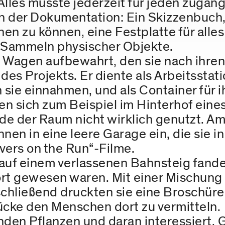
lles musste jederzeit für jeden zugäng
n der Dokumentation: Ein Skizzenbuch,
n zu können, eine Festplatte für alles
Sammeln physischer Objekte.
m Wagen aufbewahrt, den sie nach ihre
s Projekts. Er diente als Arbeitsstati
 sie einnahmen, und als Container für i
ten sich zum Beispiel im Hinterhof ei
rde der Raum nicht wirklich genutzt. A
en in eine leere Garage ein, die sie i
vers on the Run“-Filme.
auf einem verlassenen Bahnsteig fanden
rt gewesen waren. Mit einer Mischung 
nschließend druckten sie eine Broschüre 
ücke den Menschen dort zu vermitteln.
nden Pflanzen und daran interessiert,