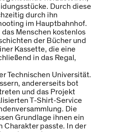
eidungsstücke. Durch diese
hzeitig durch ihn
shooting im Hauptbahnhof.
in das Menschen kostenlos
eschichten der Bücher und
ner Kassette, die eine
chließend in das Regal,
r Technischen Universität.
ssern, andererseits bot
 treten und das Projekt
lisierten T-Shirt-Service
rendenversammlung. Die
ssen Grundlage ihnen ein
n Charakter passte. In der