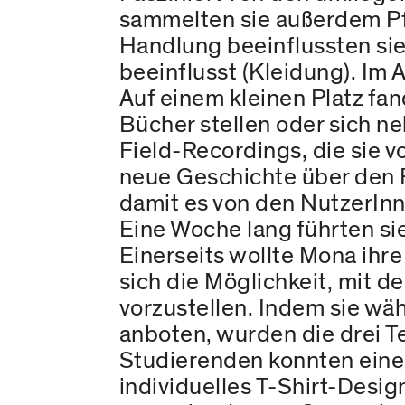
sammelten sie außerdem Pf
Handlung beeinflussten sie
beeinflusst (Kleidung). Im
Auf einem kleinen Platz fa
Bücher stellen oder sich n
Field-Recordings, die sie 
neue Geschichte über den Pl
damit es von den NutzerIn
Eine Woche lang führten si
Einerseits wollte Mona ihr
sich die Möglichkeit, mit d
vorzustellen. Indem sie wäh
anboten, wurden die drei T
Studierenden konnten einen
individuelles T-Shirt-Desig