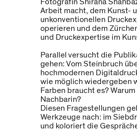
Fotografin Shirana Shahbaz
Arbeit macht, dem Kunst- u
unkonventionellen Druckex
operieren und dem Zürcher 
und Druckexpertise im Kuns
Parallel versucht die Publ
gehen: Vom Steinbruch über
hochmodernen Digitaldruck
wie möglich wiedergeben w
Farben braucht es? Warum w
Nachbarin?
Diesen Fragestellungen geh
Werkzeuge nach: im Siebdru
und koloriert die Gespräch