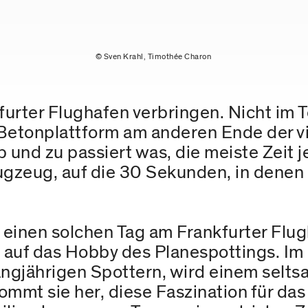
© Sven Krahl, Timothée Charon
urter Flughafen verbringen. Nicht im 
r Betonplattform am anderen Ende der v
 und zu passiert was, die meiste Zeit 
ugzeug, auf die 30 Sekunden, in denen a
t einen solchen Tag am Frankfurter Flu
 auf das Hobby des Planespottings. Im
langjährigen Spottern, wird einem sel
mmt sie her, diese Faszination für da