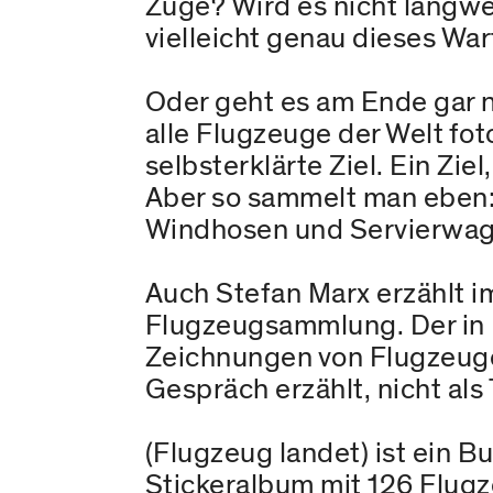
Züge? Wird es nicht langwe
vielleicht genau dieses Wa
Oder geht es am Ende gar 
alle Flugzeuge der Welt fot
selbsterklärte Ziel. Ein Zi
Aber so sammelt man eben: 
Windhosen und Servierwage
Auch Stefan Marx erzählt im
Flugzeugsammlung. Der in B
Zeichnungen von Flugzeugen
Gespräch erzählt, nicht als
(Flugzeug landet) ist ein 
Stickeralbum mit 126 Flugz