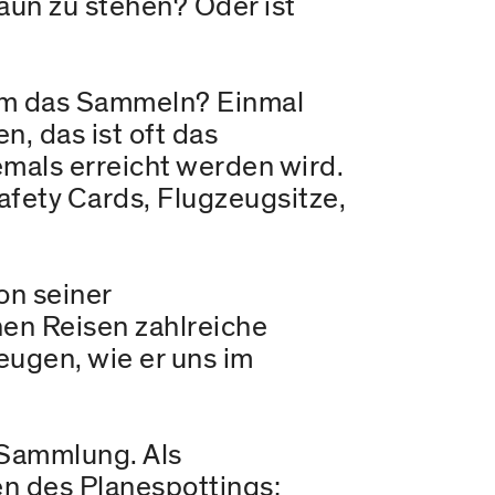
aun zu stehen? Oder ist
um das Sammeln? Einmal
n, das ist oft das
iemals erreicht werden wird.
fety Cards, Flugzeugsitze,
on seiner
nen Reisen zahlreiche
ugen, wie er uns im
.
 Sammlung. Als
en des Planespottings: