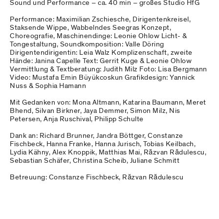
Sound und Performance – ca. 40 min – großes Studio HfG
Performance: Maximilian Zschiesche, Dirigentenkreisel,
Staksende Wippe, Wabbelndes Seegras Konzept,
Choreografie, Maschinendinge: Leonie Ohlow Licht- &
Tongestaltung, Soundkomposition: Valle Döring
Dirigentendirigentin: Leia Walz Komplizenschaft, zweite
Hände: Janina Capelle Text: Gerrit Kuge & Leonie Ohlow
Vermittlung & Textberatung: Judith Milz Foto: Lisa Bergmann
Video: Mustafa Emin Büyükcoskun Grafikdesign: Yannick
Nuss & Sophia Hamann
Mit Gedanken von: Mona Altmann, Katarina Baumann, Meret
Bhend, Silvan Birkner, Jaya Demmer, Simon Milz, Nis
Petersen, Anja Ruschival, Philipp Schulte
Dank an: Richard Brunner, Jandra Böttger, Constanze
Fischbeck, Hanna Franke, Hanna Jurisch, Tobias Keilbach,
Lydia Kähny, Alex Knoppik, Matthias Mai, Răzvan Rădulescu,
Sebastian Schäfer, Christina Scheib, Juliane Schmitt
Betreuung: Constanze Fischbeck, Răzvan Rădulescu