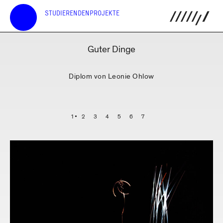
STUDIERENDENPROJEKTE
Guter Dinge
Diplom von Leonie Ohlow
1
2
3
4
5
6
7