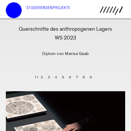
STUDIERENDENPROJEKTE
Querschnitte des anthropogenen Lagers
WS 2023
Diplom von Marisa Gaab
1
2
3
4
5
6
7
8
9