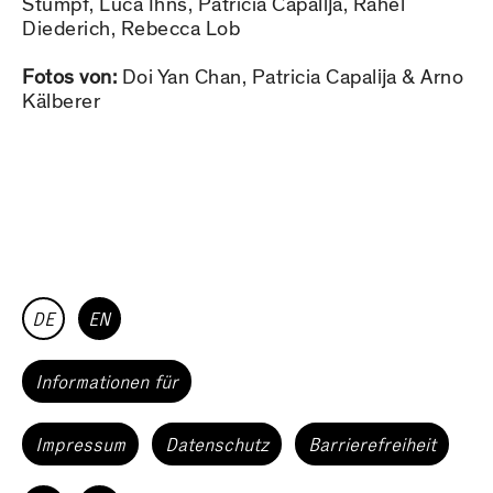
Stumpf, Luca Ihns, Patricia Capalĳa, Rahel
Diederich, Rebecca Lob
Fotos von:
Doi Yan Chan, Patricia Capalĳa & Arno
Kälberer
DE
EN
Informationen für
Impressum
Datenschutz
Barrierefreiheit