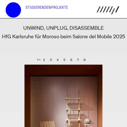
STUDIERENDENPROJEKTE
UNWIND, UNPLUG, DISASSEMBLE
HfG Karlsruhe für Moroso beim Salone del Mobile 2025
1
2
3
4
5
6
7
8