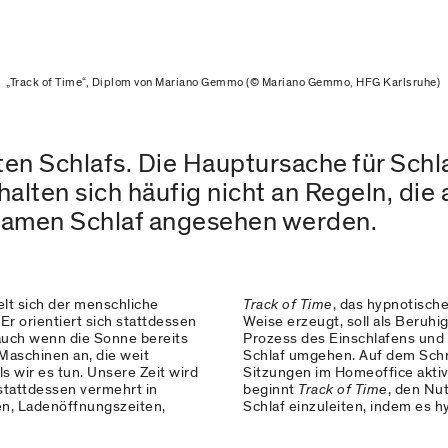
„Track of Time“, Diplom von Mariano Gemmo (© Mariano Gemmo, HFG Karlsruhe)
en Schlafs. Die Hauptursache für Schl
alten sich häufig nicht an Regeln, die 
samen Schlaf angesehen werden.
lt sich der menschliche
Track of Time
, das hypnotisch
r orientiert sich stattdessen
Weise erzeugt, soll als Beruhig
, auch wenn die Sonne bereits
Prozess des Einschlafens und s
Maschinen an, die weit
Schlaf umgehen. Auf dem Schre
 wir es tun. Unsere Zeit wird
Sitzungen im Homeoffice aktivi
stattdessen vermehrt in
beginnt
Track of Time
, den Nu
sen, Ladenöffnungszeiten,
Schlaf einzuleiten, indem es 