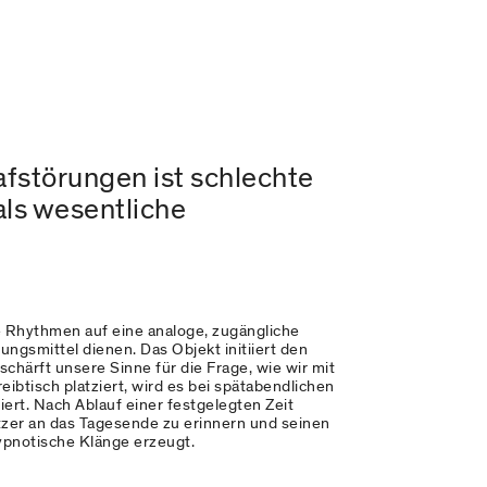
afstörungen ist schlechte
als wesentliche
e Rhythmen auf eine analoge, zugängliche
ungsmittel dienen. Das Objekt initiiert den
chärft unsere Sinne für die Frage, wie wir mit
ibtisch platziert, wird es bei spätabendlichen
ert. Nach Ablauf einer festgelegten Zeit
tzer an das Tagesende zu erinnern und seinen
hypnotische Klänge erzeugt.