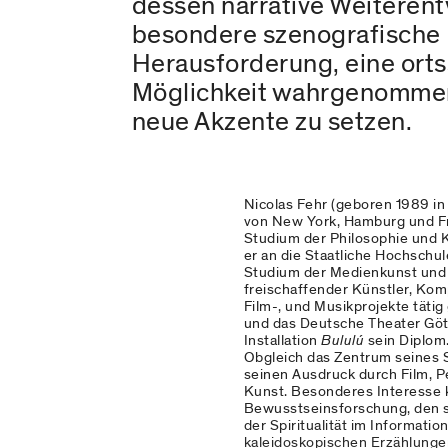
dessen narrative Weiteren
besondere szenografische E
Herausforderung, eine orts
Möglichkeit wahrgenommen,
neue Akzente zu setzen.
Nicolas Fehr (geboren 1989 in
von New York, Hamburg und Fr
Studium der Philosophie und K
er an die Staatliche Hochschu
Studium der Medienkunst und S
freischaffender Künstler, Kom
Film-, und Musikprojekte täti
und das Deutsche Theater Götti
Installation
Bululú
sein Diplom
Obgleich das Zentrum seines S
seinen Ausdruck durch Film, P
Kunst. Besonderes Interesse 
Bewusstseinsforschung, den s
der Spiritualität im Informatio
kaleidoskopischen Erzählungen