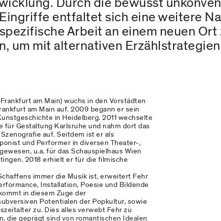
twicklung. Durch die bewusst unkonve
ingriffe entfaltet sich eine weitere N
spezifische Arbeit an einem neuen Ort z
 um mit alternativen Erzählstrategien
 Frankfurt am Main) wuchs in den Vorstädten
ankfurt am Main auf. 2009 begann er sein
unstgeschichte in Heidelberg. 2011 wechselte
le für Gestaltung Karlsruhe und nahm dort das
zenografie auf. Seitdem ist er als
ponist und Performer in diversen Theater-,
g gewesen, u.a. für das Schauspielhaus Wien
ngen. 2018 erhielt er für die filmische
.
chaffens immer die Musik ist, erweitert Fehr
erformance, Installation, Poesie und Bildende
kommt in diesem Zuge der
ubversiven Potentialen der Popkultur, sowie
nszeitalter zu. Dies alles verwebt Fehr zu
, die geprägt sind von romantischen Idealen