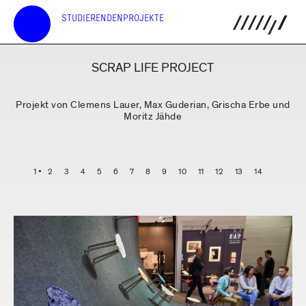
STUDIERENDENPROJEKTE
SCRAP LIFE PROJECT
Projekt von Clemens Lauer, Max Guderian, Grischa Erbe und
Moritz Jähde
1
2
3
4
5
6
7
8
9
10
11
12
13
14