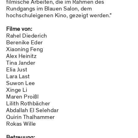
filmische Arbeiten, die im Rahmen des
Rundgangs im Blauen Salon, dem
hochschuleigenen Kino, gezeigt werden."
Filme von:
Rahel Diederich
Berenike Eder
Xiaoning Feng
Alex Heinitz
Tina Jander
Elia Just
Lara Last
Suwon Lee
Xinge Li
Maren Proißl
Lilith Rothbächer
Abdallah El Selehdar
Quirin Thalhammer
Rokas Wille
Betreuung: