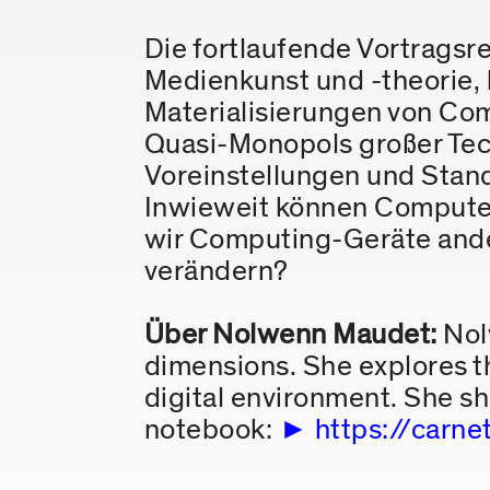
Die fortlaufende Vortragsr
Medienkunst und -theorie, 
Materialisierungen von Co
Quasi-Monopols großer Te
Voreinstellungen und Stan
Inwieweit können Computer
wir Computing-Geräte ande
verändern?
Über Nolwenn Maudet:
Nolw
dimensions. She explores t
digital environment. She sha
notebook:
https://carn