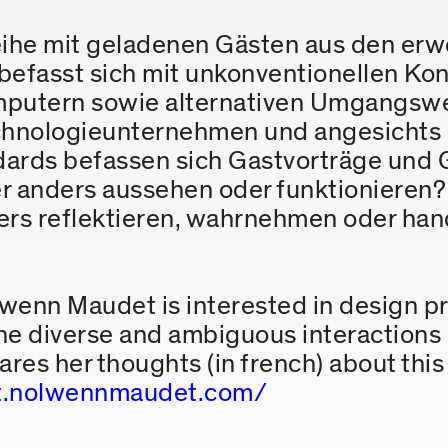
eihe mit geladenen Gästen aus den erw
befasst sich mit unkonventionellen Ko
mputern sowie alternativen Umgangswe
chnologieunternehmen und angesichts
dards befassen sich Gastvorträge und 
 anders aussehen oder funktionieren?
rs reflektieren, wahrnehmen oder han
enn Maudet is interested in design prac
he diverse and ambiguous interactions
res her thoughts (in french) about this
et.nolwennmaudet.com/