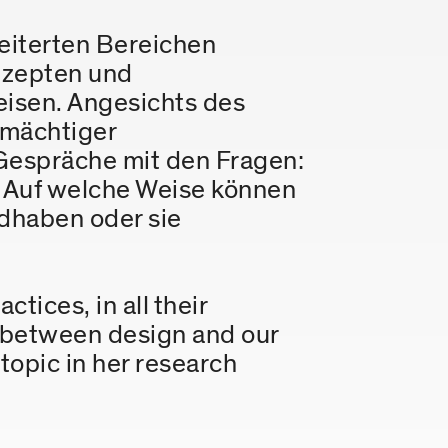
eiterten Bereichen
nzepten und
isen. Angesichts des
 mächtiger
Gespräche mit den Fragen:
 Auf welche Weise können
dhaben oder sie
tices, in all their
 between design and our
 topic in her research