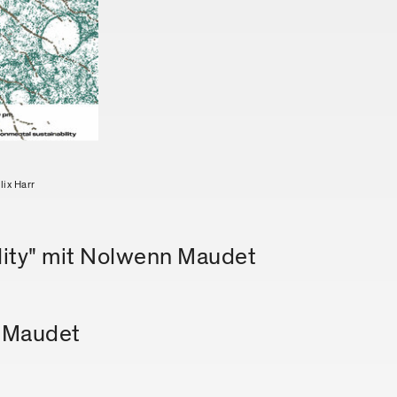
lix Harr
ility" mit Nolwenn Maudet
n Maudet