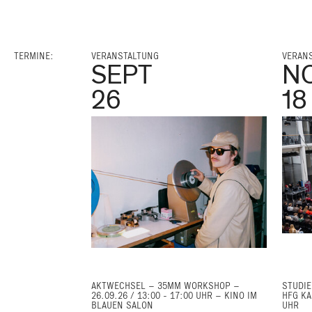
TERMINE:
VERANSTALTUNG
VERAN
SEPT
N
26
18
AKTWECHSEL – 35MM WORKSHOP –
STUDIE
26.09.26 / 13:00 - 17:00 UHR – KINO IM
HFG KA
BLAUEN SALON
UHR