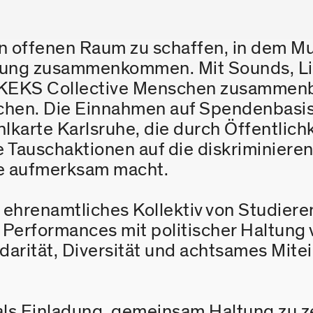
nen offenen Raum zu schaffen, in dem 
zung zusammenkommen. Mit Sounds, Li
KEKS Collective Menschen zusammenbri
chen. Die Einnahmen auf Spendenbasis 
hlkarte Karlsruhe, die durch Öffentlichk
e Tauschaktionen auf die diskriminier
te aufmerksam macht.
n ehrenamtliches Kollektiv von Studier
d Performances mit politischer Haltung
darität, Diversität und achtsames Mite
h als Einladung, gemeinsam Haltung zu 