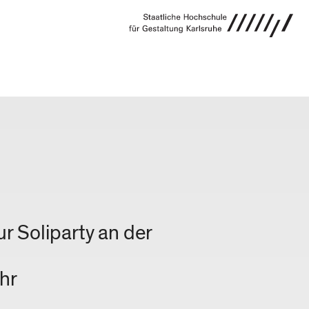
VERANSTALTUNG
r Soliparty an der
hr