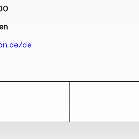
:00
ten
lon.de/de