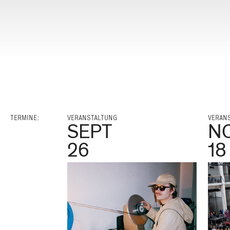
TERMINE:
VERANSTALTUNG
VERAN
SEPT
N
26
18