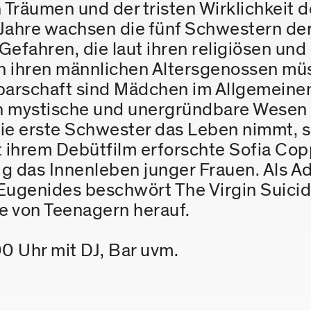
Träumen und der tristen Wirklichkeit d
ahre wachsen die fünf Schwestern der F
efahren, die laut ihren religiösen und 
on ihren männlichen Altersgenossen müs
barschaft sind Mädchen im Allgemeinen
 mystische und unergründbare Wesen n
 die erste Schwester das Leben nimmt, 
t ihrem Debütfilm erforschte Sofia Copp
ig das Innenleben junger Frauen. Als A
Eugenides beschwört The Virgin Suicid
e von Teenagern herauf.
0 Uhr mit DJ, Bar uvm.