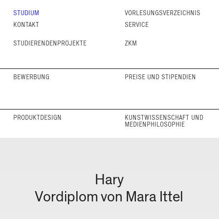
STUDIUM
VORLESUNGS­VERZEICHNIS
KONTAKT
SERVICE
STUDIERENDENPROJEKTE
ZKM
BEWERBUNG
PREISE UND STIPENDIEN
PRODUKT­DESIGN
KUNST­WISSEN­SCHAFT UND
MEDIEN­PHILOSOPHIE
Hary
Vordiplom von Mara Ittel