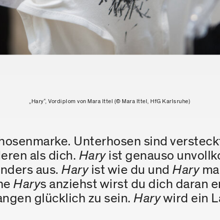
„Hary“, Vordiplom von Mara Ittel (© Mara Ittel, HfG Karlsruhe)
hosenmarke. Unterhosen sind versteckt
eren als dich.
Hary
ist genauso unvoll
anders aus.
Hary
ist wie du und
Hary
mag
ine
Hary
s anziehst wirst du dich daran e
ngen glücklich zu sein.
Hary
wird ein L