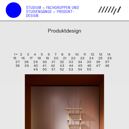
STUDIUM
>
FACHGRUPPEN UND
STUDIEN­GÄNGE
>
PRODUKT­
DESIGN
Produktdesign
1
2
3
4
5
6
7
8
9
10
11
12
13
14
15
16
17
18
19
20
21
22
23
24
25
26
27
28
29
30
31
32
33
34
35
36
37
38
39
40
41
42
43
44
45
46
47
48
49
50
51
52
53
54
55